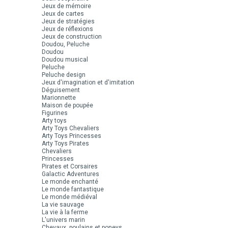
Jeux de mémoire
Jeux de cartes
Jeux de stratégies
Jeux de réflexions
Jeux de construction
Doudou, Peluche
Doudou
Doudou musical
Peluche
Peluche design
Jeux d'imagination et d'imitation
Déguisement
Marionnette
Maison de poupée
Figurines
Arty toys
Arty Toys Chevaliers
Arty Toys Princesses
Arty Toys Pirates
Chevaliers
Princesses
Pirates et Corsaires
Galactic Adventures
Le monde enchanté
Le monde fantastique
Le monde médiéval
La vie sauvage
La vie à la ferme
L'univers marin
Chevaux, poulains et poneys