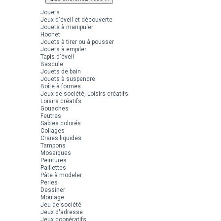
Jouets
Jeux d'éveil et découverte
Jouets à manipuler
Hochet
Jouets à tirer ou à pousser
Jouets à empiler
Tapis d'éveil
Bascule
Jouets de bain
Jouets à suspendre
Boîte à formes
Jeux de société, Loisirs créatifs
Loisirs créatifs
Gouaches
Feutres
Sables colorés
Collages
Craies liquides
Tampons
Mosaïques
Peintures
Paillettes
Pâte à modeler
Perles
Dessiner
Moulage
Jeu de société
Jeux d'adresse
Jeux coopératifs