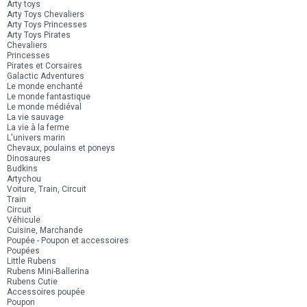
Arty toys
Arty Toys Chevaliers
Arty Toys Princesses
Arty Toys Pirates
Chevaliers
Princesses
Pirates et Corsaires
Galactic Adventures
Le monde enchanté
Le monde fantastique
Le monde médiéval
La vie sauvage
La vie à la ferme
L'univers marin
Chevaux, poulains et poneys
Dinosaures
Budkins
Artychou
Voiture, Train, Circuit
Train
Circuit
Véhicule
Cuisine, Marchande
Poupée - Poupon et accessoires
Poupées
Little Rubens
Rubens Mini-Ballerina
Rubens Cutie
Accessoires poupée
Poupon