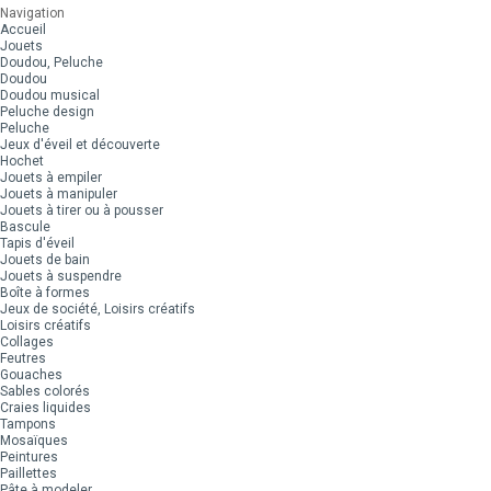
Navigation
Accueil
Jouets
Doudou, Peluche
Doudou
Doudou musical
Peluche design
Peluche
Jeux d'éveil et découverte
Hochet
Jouets à empiler
Jouets à manipuler
Jouets à tirer ou à pousser
Bascule
Tapis d'éveil
Jouets de bain
Jouets à suspendre
Boîte à formes
Jeux de société, Loisirs créatifs
Loisirs créatifs
Collages
Feutres
Gouaches
Sables colorés
Craies liquides
Tampons
Mosaïques
Peintures
Paillettes
Pâte à modeler