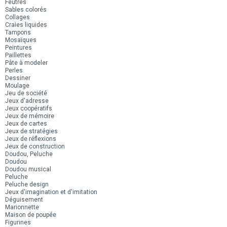
Feutres
Sables colorés
Collages
Craies liquides
Tampons
Mosaïques
Peintures
Paillettes
Pâte à modeler
Perles
Dessiner
Moulage
Jeu de société
Jeux d'adresse
Jeux coopératifs
Jeux de mémoire
Jeux de cartes
Jeux de stratégies
Jeux de réflexions
Jeux de construction
Doudou, Peluche
Doudou
Doudou musical
Peluche
Peluche design
Jeux d'imagination et d'imitation
Déguisement
Marionnette
Maison de poupée
Figurines