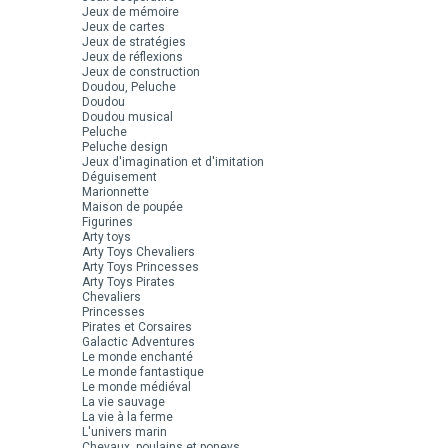
Jeux de mémoire
Jeux de cartes
Jeux de stratégies
Jeux de réflexions
Jeux de construction
Doudou, Peluche
Doudou
Doudou musical
Peluche
Peluche design
Jeux d'imagination et d'imitation
Déguisement
Marionnette
Maison de poupée
Figurines
Arty toys
Arty Toys Chevaliers
Arty Toys Princesses
Arty Toys Pirates
Chevaliers
Princesses
Pirates et Corsaires
Galactic Adventures
Le monde enchanté
Le monde fantastique
Le monde médiéval
La vie sauvage
La vie à la ferme
L'univers marin
Chevaux, poulains et poneys