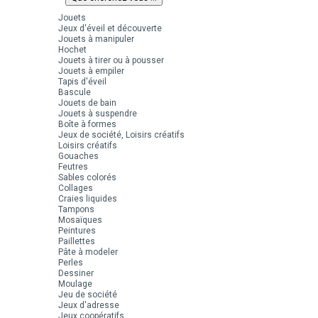
Jouets
Jeux d'éveil et découverte
Jouets à manipuler
Hochet
Jouets à tirer ou à pousser
Jouets à empiler
Tapis d'éveil
Bascule
Jouets de bain
Jouets à suspendre
Boîte à formes
Jeux de société, Loisirs créatifs
Loisirs créatifs
Gouaches
Feutres
Sables colorés
Collages
Craies liquides
Tampons
Mosaïques
Peintures
Paillettes
Pâte à modeler
Perles
Dessiner
Moulage
Jeu de société
Jeux d'adresse
Jeux coopératifs