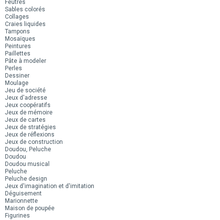
Feutres
Sables colorés
Collages
Craies liquides
Tampons
Mosaïques
Peintures
Paillettes
Pâte à modeler
Perles
Dessiner
Moulage
Jeu de société
Jeux d'adresse
Jeux coopératifs
Jeux de mémoire
Jeux de cartes
Jeux de stratégies
Jeux de réflexions
Jeux de construction
Doudou, Peluche
Doudou
Doudou musical
Peluche
Peluche design
Jeux d'imagination et d'imitation
Déguisement
Marionnette
Maison de poupée
Figurines