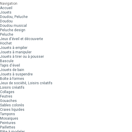
Navigation
Accueil
Jouets
Doudou, Peluche
Doudou
Doudou musical
Peluche design
Peluche
Jeux d'éveil et découverte
Hochet
Jouets à empiler
Jouets à manipuler
Jouets à tirer ou à pousser
Bascule
Tapis d'éveil
Jouets de bain
Jouets à suspendre
Boîte à formes
Jeux de société, Loisirs créatifs
Loisirs créatifs
Collages
Feutres
Gouaches
Sables colorés
Craies liquides
Tampons
Mosaïques
Peintures
Paillettes
Pâte à modeler