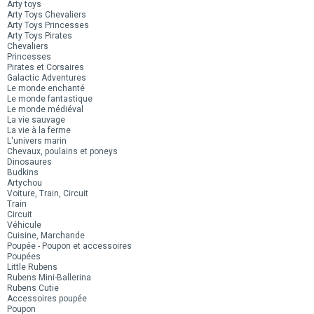
Arty toys
Arty Toys Chevaliers
Arty Toys Princesses
Arty Toys Pirates
Chevaliers
Princesses
Pirates et Corsaires
Galactic Adventures
Le monde enchanté
Le monde fantastique
Le monde médiéval
La vie sauvage
La vie à la ferme
L'univers marin
Chevaux, poulains et poneys
Dinosaures
Budkins
Artychou
Voiture, Train, Circuit
Train
Circuit
Véhicule
Cuisine, Marchande
Poupée - Poupon et accessoires
Poupées
Little Rubens
Rubens Mini-Ballerina
Rubens Cutie
Accessoires poupée
Poupon