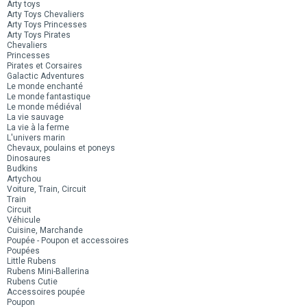
Arty toys
Arty Toys Chevaliers
Arty Toys Princesses
Arty Toys Pirates
Chevaliers
Princesses
Pirates et Corsaires
Galactic Adventures
Le monde enchanté
Le monde fantastique
Le monde médiéval
La vie sauvage
La vie à la ferme
L'univers marin
Chevaux, poulains et poneys
Dinosaures
Budkins
Artychou
Voiture, Train, Circuit
Train
Circuit
Véhicule
Cuisine, Marchande
Poupée - Poupon et accessoires
Poupées
Little Rubens
Rubens Mini-Ballerina
Rubens Cutie
Accessoires poupée
Poupon