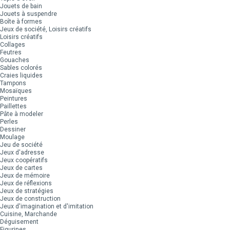
Jouets de bain
Jouets à suspendre
Boîte à formes
Jeux de société, Loisirs créatifs
Loisirs créatifs
Collages
Feutres
Gouaches
Sables colorés
Craies liquides
Tampons
Mosaïques
Peintures
Paillettes
Pâte à modeler
Perles
Dessiner
Moulage
Jeu de société
Jeux d'adresse
Jeux coopératifs
Jeux de cartes
Jeux de mémoire
Jeux de réflexions
Jeux de stratégies
Jeux de construction
Jeux d'imagination et d'imitation
Cuisine, Marchande
Déguisement
Figurines