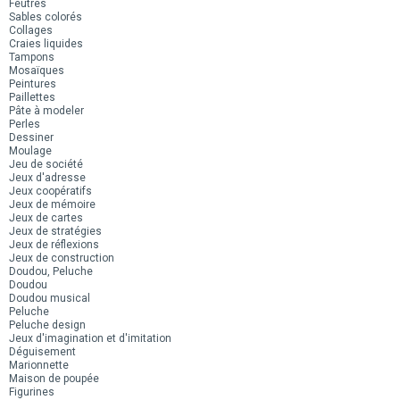
Feutres
Sables colorés
Collages
Craies liquides
Tampons
Mosaïques
Peintures
Paillettes
Pâte à modeler
Perles
Dessiner
Moulage
Jeu de société
Jeux d'adresse
Jeux coopératifs
Jeux de mémoire
Jeux de cartes
Jeux de stratégies
Jeux de réflexions
Jeux de construction
Doudou, Peluche
Doudou
Doudou musical
Peluche
Peluche design
Jeux d'imagination et d'imitation
Déguisement
Marionnette
Maison de poupée
Figurines