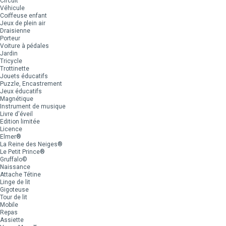
Circuit
Véhicule
Coiffeuse enfant
Jeux de plein air
Draisienne
Porteur
Voiture à pédales
Jardin
Tricycle
Trottinette
Jouets éducatifs
Puzzle, Encastrement
Jeux éducatifs
Magnétique
Instrument de musique
Livre d'éveil
Edition limitée
Licence
Elmer®
La Reine des Neiges®
Le Petit Prince®
Gruffalo©
Naissance
Attache Tétine
Linge de lit
Gigoteuse
Tour de lit
Mobile
Repas
Assiette