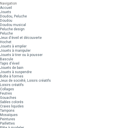
Navigation
Accueil
Jouets
Doudou, Peluche
Doudou
Doudou musical
Peluche design
Peluche
Jeux d'éveil et découverte
Hochet
Jouets à empiler
Jouets à manipuler
Jouets à tirer ou à pousser
Bascule
Tapis d'éveil
Jouets de bain
Jouets à suspendre
Boîte à formes
Jeux de société, Loisirs créatifs
Loisirs créatifs
Collages
Feutres
Gouaches
Sables colorés
Craies liquides
Tampons
Mosaïques
Peintures
Paillettes
Pâte à modeler