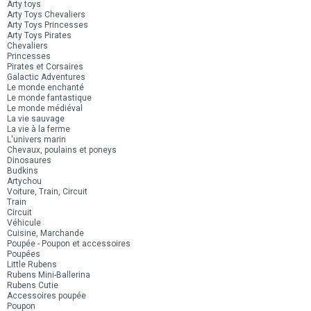
Arty toys
Arty Toys Chevaliers
Arty Toys Princesses
Arty Toys Pirates
Chevaliers
Princesses
Pirates et Corsaires
Galactic Adventures
Le monde enchanté
Le monde fantastique
Le monde médiéval
La vie sauvage
La vie à la ferme
L'univers marin
Chevaux, poulains et poneys
Dinosaures
Budkins
Artychou
Voiture, Train, Circuit
Train
Circuit
Véhicule
Cuisine, Marchande
Poupée - Poupon et accessoires
Poupées
Little Rubens
Rubens Mini-Ballerina
Rubens Cutie
Accessoires poupée
Poupon