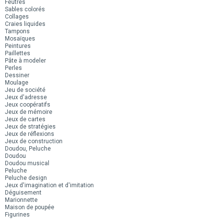
Feutres
Sables colorés
Collages
Craies liquides
Tampons
Mosaïques
Peintures
Paillettes
Pâte à modeler
Perles
Dessiner
Moulage
Jeu de société
Jeux d'adresse
Jeux coopératifs
Jeux de mémoire
Jeux de cartes
Jeux de stratégies
Jeux de réflexions
Jeux de construction
Doudou, Peluche
Doudou
Doudou musical
Peluche
Peluche design
Jeux d'imagination et d'imitation
Déguisement
Marionnette
Maison de poupée
Figurines