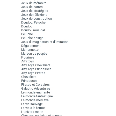
Jeux de mémoire
Jeux de cartes
Jeux de stratégies
Jeux de réflexions
Jeux de construction
Doudou, Peluche
Doudou
Doudou musical
Peluche
Peluche design
Jeux d'imagination et d'imitation
Déguisement
Marionnette
Maison de poupée
Figurines
Arty toys
Arty Toys Chevaliers
Arty Toys Princesses
Arty Toys Pirates
Chevaliers
Princesses
Pirates et Corsaires
Galactic Adventures
Le monde enchanté
Le monde fantastique
Le monde médiéval
La vie sauvage
La vie à la ferme
L'univers marin
Chevaux, poulains et poneys