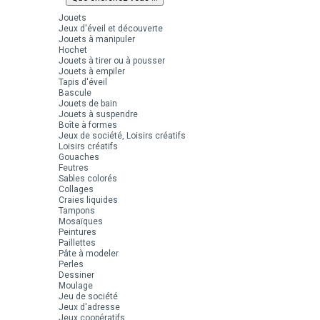
Jouets
Jeux d'éveil et découverte
Jouets à manipuler
Hochet
Jouets à tirer ou à pousser
Jouets à empiler
Tapis d'éveil
Bascule
Jouets de bain
Jouets à suspendre
Boîte à formes
Jeux de société, Loisirs créatifs
Loisirs créatifs
Gouaches
Feutres
Sables colorés
Collages
Craies liquides
Tampons
Mosaïques
Peintures
Paillettes
Pâte à modeler
Perles
Dessiner
Moulage
Jeu de société
Jeux d'adresse
Jeux coopératifs