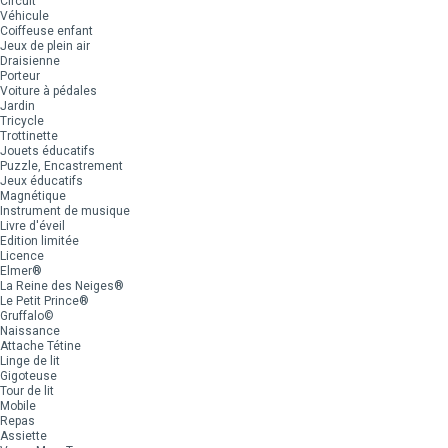
Circuit
Véhicule
Coiffeuse enfant
Jeux de plein air
Draisienne
Porteur
Voiture à pédales
Jardin
Tricycle
Trottinette
Jouets éducatifs
Puzzle, Encastrement
Jeux éducatifs
Magnétique
Instrument de musique
Livre d'éveil
Edition limitée
Licence
Elmer®
La Reine des Neiges®
Le Petit Prince®
Gruffalo©
Naissance
Attache Tétine
Linge de lit
Gigoteuse
Tour de lit
Mobile
Repas
Assiette