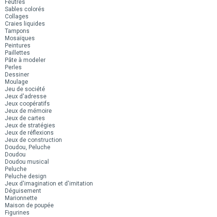
Feutres
Sables colorés
Collages
Craies liquides
Tampons
Mosaïques
Peintures
Paillettes
Pâte à modeler
Perles
Dessiner
Moulage
Jeu de société
Jeux d'adresse
Jeux coopératifs
Jeux de mémoire
Jeux de cartes
Jeux de stratégies
Jeux de réflexions
Jeux de construction
Doudou, Peluche
Doudou
Doudou musical
Peluche
Peluche design
Jeux d'imagination et d'imitation
Déguisement
Marionnette
Maison de poupée
Figurines