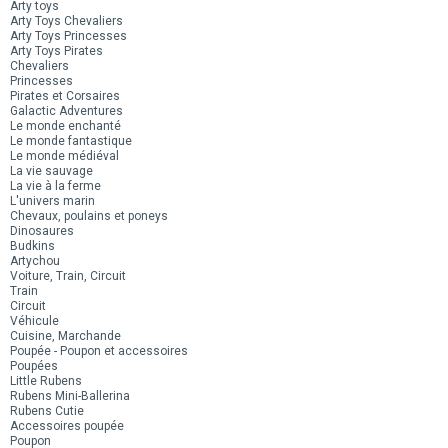
Arty toys
Arty Toys Chevaliers
Arty Toys Princesses
Arty Toys Pirates
Chevaliers
Princesses
Pirates et Corsaires
Galactic Adventures
Le monde enchanté
Le monde fantastique
Le monde médiéval
La vie sauvage
La vie à la ferme
L'univers marin
Chevaux, poulains et poneys
Dinosaures
Budkins
Artychou
Voiture, Train, Circuit
Train
Circuit
Véhicule
Cuisine, Marchande
Poupée - Poupon et accessoires
Poupées
Little Rubens
Rubens Mini-Ballerina
Rubens Cutie
Accessoires poupée
Poupon