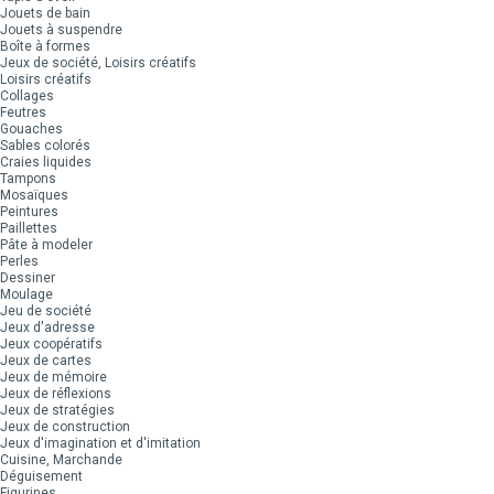
Jouets de bain
Jouets à suspendre
Boîte à formes
Jeux de société, Loisirs créatifs
Loisirs créatifs
Collages
Feutres
Gouaches
Sables colorés
Craies liquides
Tampons
Mosaïques
Peintures
Paillettes
Pâte à modeler
Perles
Dessiner
Moulage
Jeu de société
Jeux d'adresse
Jeux coopératifs
Jeux de cartes
Jeux de mémoire
Jeux de réflexions
Jeux de stratégies
Jeux de construction
Jeux d'imagination et d'imitation
Cuisine, Marchande
Déguisement
Figurines