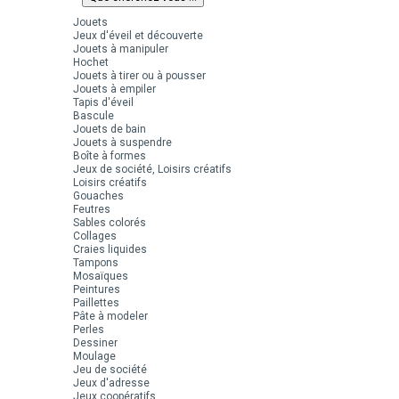
Jouets
Jeux d'éveil et découverte
Jouets à manipuler
Hochet
Jouets à tirer ou à pousser
Jouets à empiler
Tapis d'éveil
Bascule
Jouets de bain
Jouets à suspendre
Boîte à formes
Jeux de société, Loisirs créatifs
Loisirs créatifs
Gouaches
Feutres
Sables colorés
Collages
Craies liquides
Tampons
Mosaïques
Peintures
Paillettes
Pâte à modeler
Perles
Dessiner
Moulage
Jeu de société
Jeux d'adresse
Jeux coopératifs