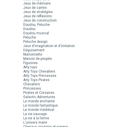
Jeux de mémoire
Jeux de cartes
Jeux de stratégies
Jeux de réflexions
Jeux de construction
Doudou, Peluche
Doudou
Doudou musical
Peluche
Peluche design
Jeux d'imagination et d'imitation
Déguisement
Marionnette
Maison de poupée
Figurines
Arty toys
Arty Toys Chevaliers
Arty Toys Princesses
Arty Toys Pirates
Chevaliers
Princesses
Pirates et Corsaires
Galactic Adventures
Le monde enchanté
Le monde fantastique
Le monde médiéval
La vie sauvage
La vie à la ferme
L'univers marin
Chevaux, poulains et poneys