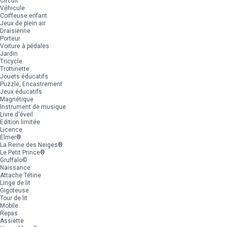
Circuit
Véhicule
Coiffeuse enfant
Jeux de plein air
Draisienne
Porteur
Voiture à pédales
Jardin
Tricycle
Trottinette
Jouets éducatifs
Puzzle, Encastrement
Jeux éducatifs
Magnétique
Instrument de musique
Livre d'éveil
Edition limitée
Licence
Elmer®
La Reine des Neiges®
Le Petit Prince®
Gruffalo©
Naissance
Attache Tétine
Linge de lit
Gigoteuse
Tour de lit
Mobile
Repas
Assiette