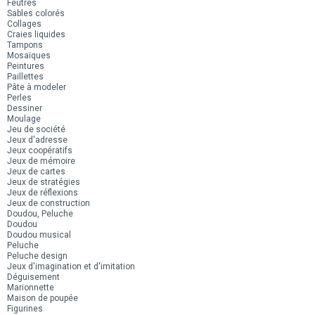
Feutres
Sables colorés
Collages
Craies liquides
Tampons
Mosaïques
Peintures
Paillettes
Pâte à modeler
Perles
Dessiner
Moulage
Jeu de société
Jeux d'adresse
Jeux coopératifs
Jeux de mémoire
Jeux de cartes
Jeux de stratégies
Jeux de réflexions
Jeux de construction
Doudou, Peluche
Doudou
Doudou musical
Peluche
Peluche design
Jeux d'imagination et d'imitation
Déguisement
Marionnette
Maison de poupée
Figurines