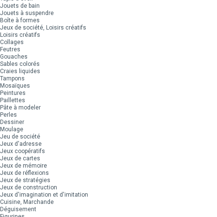
Jouets de bain
Jouets à suspendre
Boîte à formes
Jeux de société, Loisirs créatifs
Loisirs créatifs
Collages
Feutres
Gouaches
Sables colorés
Craies liquides
Tampons
Mosaïques
Peintures
Paillettes
Pâte à modeler
Perles
Dessiner
Moulage
Jeu de société
Jeux d'adresse
Jeux coopératifs
Jeux de cartes
Jeux de mémoire
Jeux de réflexions
Jeux de stratégies
Jeux de construction
Jeux d'imagination et d'imitation
Cuisine, Marchande
Déguisement
Figurines