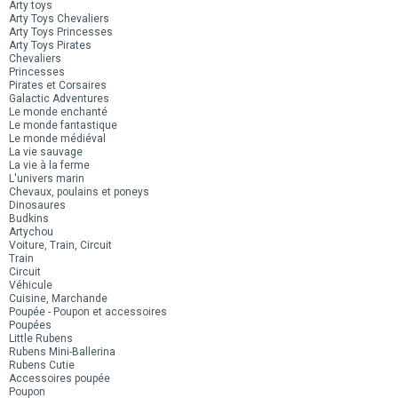
Arty toys
Arty Toys Chevaliers
Arty Toys Princesses
Arty Toys Pirates
Chevaliers
Princesses
Pirates et Corsaires
Galactic Adventures
Le monde enchanté
Le monde fantastique
Le monde médiéval
La vie sauvage
La vie à la ferme
L'univers marin
Chevaux, poulains et poneys
Dinosaures
Budkins
Artychou
Voiture, Train, Circuit
Train
Circuit
Véhicule
Cuisine, Marchande
Poupée - Poupon et accessoires
Poupées
Little Rubens
Rubens Mini-Ballerina
Rubens Cutie
Accessoires poupée
Poupon