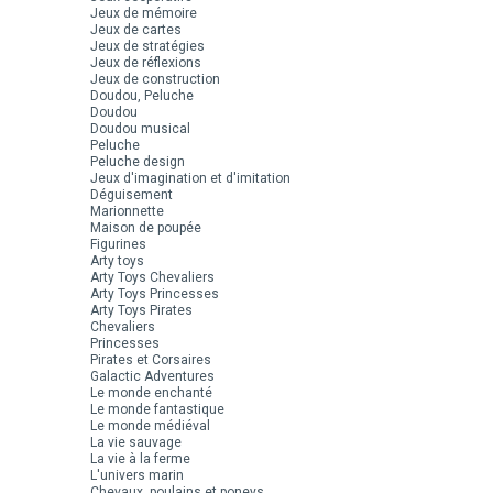
Jeux de mémoire
Jeux de cartes
Jeux de stratégies
Jeux de réflexions
Jeux de construction
Doudou, Peluche
Doudou
Doudou musical
Peluche
Peluche design
Jeux d'imagination et d'imitation
Déguisement
Marionnette
Maison de poupée
Figurines
Arty toys
Arty Toys Chevaliers
Arty Toys Princesses
Arty Toys Pirates
Chevaliers
Princesses
Pirates et Corsaires
Galactic Adventures
Le monde enchanté
Le monde fantastique
Le monde médiéval
La vie sauvage
La vie à la ferme
L'univers marin
Chevaux, poulains et poneys