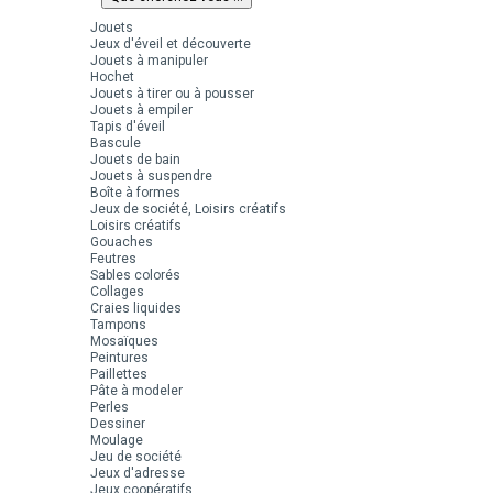
Jouets
Jeux d'éveil et découverte
Jouets à manipuler
Hochet
Jouets à tirer ou à pousser
Jouets à empiler
Tapis d'éveil
Bascule
Jouets de bain
Jouets à suspendre
Boîte à formes
Jeux de société, Loisirs créatifs
Loisirs créatifs
Gouaches
Feutres
Sables colorés
Collages
Craies liquides
Tampons
Mosaïques
Peintures
Paillettes
Pâte à modeler
Perles
Dessiner
Moulage
Jeu de société
Jeux d'adresse
Jeux coopératifs