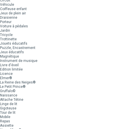
Circuit
Véhicule
Coiffeuse enfant
Jeux de plein air
Draisienne
Porteur
Voiture à pédales
Jardin
Tricycle
Trottinette
Jouets éducatifs
Puzzle, Encastrement
Jeux éducatifs
Magnétique
Instrument de musique
Livre d'éveil
Edition limitée
Licence
Elmer®
La Reine des Neiges®
Le Petit Prince®
Gruffalo©
Naissance
Attache Tétine
Linge de lit
Gigoteuse
Tour de lit
Mobile
Repas
Assiette