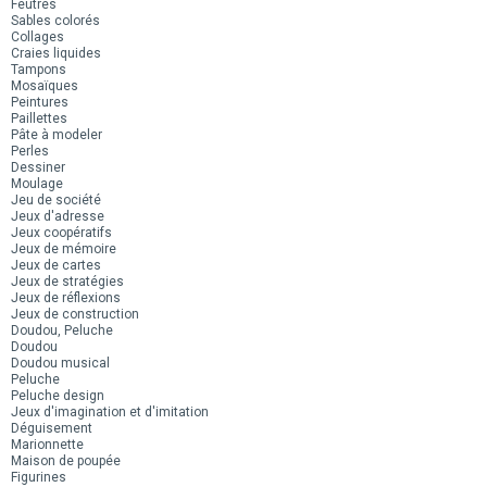
Feutres
Sables colorés
Collages
Craies liquides
Tampons
Mosaïques
Peintures
Paillettes
Pâte à modeler
Perles
Dessiner
Moulage
Jeu de société
Jeux d'adresse
Jeux coopératifs
Jeux de mémoire
Jeux de cartes
Jeux de stratégies
Jeux de réflexions
Jeux de construction
Doudou, Peluche
Doudou
Doudou musical
Peluche
Peluche design
Jeux d'imagination et d'imitation
Déguisement
Marionnette
Maison de poupée
Figurines