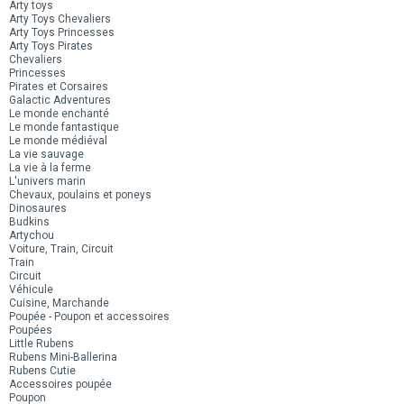
Arty toys
Arty Toys Chevaliers
Arty Toys Princesses
Arty Toys Pirates
Chevaliers
Princesses
Pirates et Corsaires
Galactic Adventures
Le monde enchanté
Le monde fantastique
Le monde médiéval
La vie sauvage
La vie à la ferme
L'univers marin
Chevaux, poulains et poneys
Dinosaures
Budkins
Artychou
Voiture, Train, Circuit
Train
Circuit
Véhicule
Cuisine, Marchande
Poupée - Poupon et accessoires
Poupées
Little Rubens
Rubens Mini-Ballerina
Rubens Cutie
Accessoires poupée
Poupon