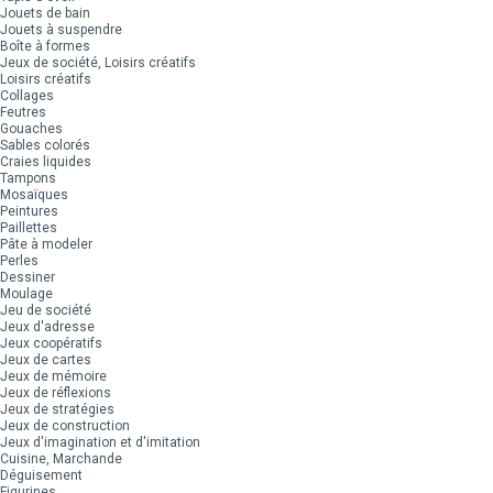
Jouets de bain
Jouets à suspendre
Boîte à formes
Jeux de société, Loisirs créatifs
Loisirs créatifs
Collages
Feutres
Gouaches
Sables colorés
Craies liquides
Tampons
Mosaïques
Peintures
Paillettes
Pâte à modeler
Perles
Dessiner
Moulage
Jeu de société
Jeux d'adresse
Jeux coopératifs
Jeux de cartes
Jeux de mémoire
Jeux de réflexions
Jeux de stratégies
Jeux de construction
Jeux d'imagination et d'imitation
Cuisine, Marchande
Déguisement
Figurines