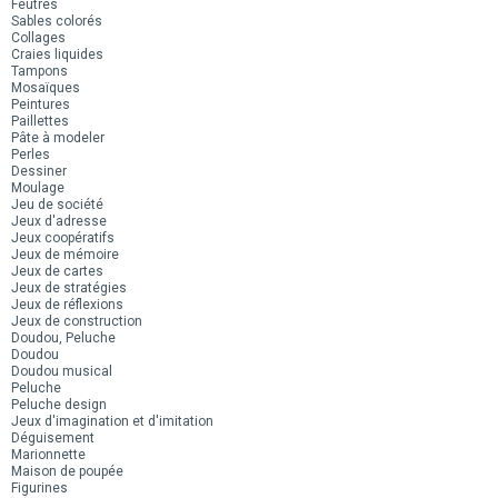
Feutres
Sables colorés
Collages
Craies liquides
Tampons
Mosaïques
Peintures
Paillettes
Pâte à modeler
Perles
Dessiner
Moulage
Jeu de société
Jeux d'adresse
Jeux coopératifs
Jeux de mémoire
Jeux de cartes
Jeux de stratégies
Jeux de réflexions
Jeux de construction
Doudou, Peluche
Doudou
Doudou musical
Peluche
Peluche design
Jeux d'imagination et d'imitation
Déguisement
Marionnette
Maison de poupée
Figurines