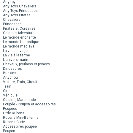
Arty toys
Arty Toys Chevaliers
Arty Toys Princesses
Arty Toys Pirates
Chevaliers
Princesses
Pirates et Corsaires
Galactic Adventures
Le monde enchanté
Le monde fantastique
Le monde médiéval
La vie sauvage
La vie à la ferme
L'univers marin
Chevaux, poulains et poneys
Dinosaures
Budkins
Artychou
Voiture, Train, Circuit
Train
Circuit
Véhicule
Cuisine, Marchande
Poupée - Poupon et accessoires
Poupées
Little Rubens
Rubens Mini-Ballerina
Rubens Cutie
Accessoires poupée
Poupon