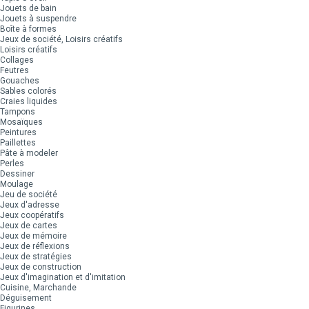
Jouets de bain
Jouets à suspendre
Boîte à formes
Jeux de société, Loisirs créatifs
Loisirs créatifs
Collages
Feutres
Gouaches
Sables colorés
Craies liquides
Tampons
Mosaïques
Peintures
Paillettes
Pâte à modeler
Perles
Dessiner
Moulage
Jeu de société
Jeux d'adresse
Jeux coopératifs
Jeux de cartes
Jeux de mémoire
Jeux de réflexions
Jeux de stratégies
Jeux de construction
Jeux d'imagination et d'imitation
Cuisine, Marchande
Déguisement
Figurines