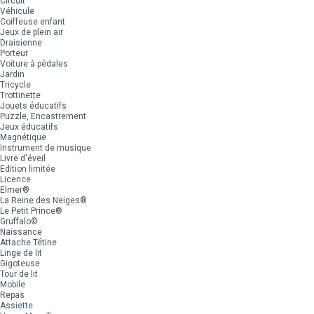
Circuit
Véhicule
Coiffeuse enfant
Jeux de plein air
Draisienne
Porteur
Voiture à pédales
Jardin
Tricycle
Trottinette
Jouets éducatifs
Puzzle, Encastrement
Jeux éducatifs
Magnétique
Instrument de musique
Livre d'éveil
Edition limitée
Licence
Elmer®
La Reine des Neiges®
Le Petit Prince®
Gruffalo©
Naissance
Attache Tétine
Linge de lit
Gigoteuse
Tour de lit
Mobile
Repas
Assiette