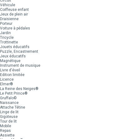
Circuit
Véhicule
Coiffeuse enfant
Jeux de plein air
Draisienne
Porteur
Voiture à pédales
Jardin
Tricycle
Trottinette
Jouets éducatifs
Puzzle, Encastrement
Jeux éducatifs
Magnétique
Instrument de musique
Livre d'éveil
Edition limitée
Licence
Elmer®
La Reine des Neiges®
Le Petit Prince®
Gruffalo©
Naissance
Attache Tétine
Linge de lit
Gigoteuse
Tour de lit
Mobile
Repas
Assiette