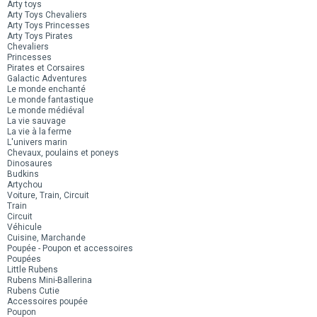
Arty toys
Arty Toys Chevaliers
Arty Toys Princesses
Arty Toys Pirates
Chevaliers
Princesses
Pirates et Corsaires
Galactic Adventures
Le monde enchanté
Le monde fantastique
Le monde médiéval
La vie sauvage
La vie à la ferme
L'univers marin
Chevaux, poulains et poneys
Dinosaures
Budkins
Artychou
Voiture, Train, Circuit
Train
Circuit
Véhicule
Cuisine, Marchande
Poupée - Poupon et accessoires
Poupées
Little Rubens
Rubens Mini-Ballerina
Rubens Cutie
Accessoires poupée
Poupon