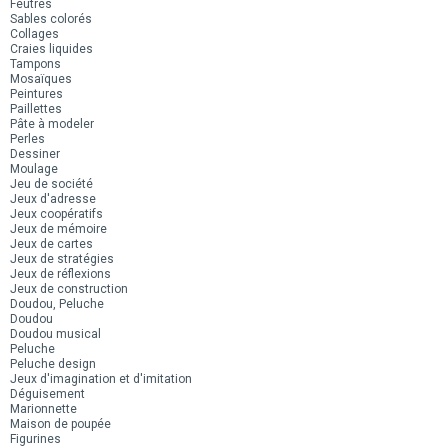
Feutres
Sables colorés
Collages
Craies liquides
Tampons
Mosaïques
Peintures
Paillettes
Pâte à modeler
Perles
Dessiner
Moulage
Jeu de société
Jeux d'adresse
Jeux coopératifs
Jeux de mémoire
Jeux de cartes
Jeux de stratégies
Jeux de réflexions
Jeux de construction
Doudou, Peluche
Doudou
Doudou musical
Peluche
Peluche design
Jeux d'imagination et d'imitation
Déguisement
Marionnette
Maison de poupée
Figurines