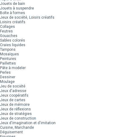
Jouets de bain
Jouets à suspendre
Boîte à formes
Jeux de société, Loisirs créatifs
Loisirs créatifs
Collages
Feutres
Gouaches
Sables colorés
Craies liquides
Tampons
Mosaïques
Peintures
Paillettes
Pâte à modeler
Perles
Dessiner
Moulage
Jeu de société
Jeux d'adresse
Jeux coopératifs
Jeux de cartes
Jeux de mémoire
Jeux de réflexions
Jeux de stratégies
Jeux de construction
Jeux d'imagination et d'imitation
Cuisine, Marchande
Déguisement
Figurines