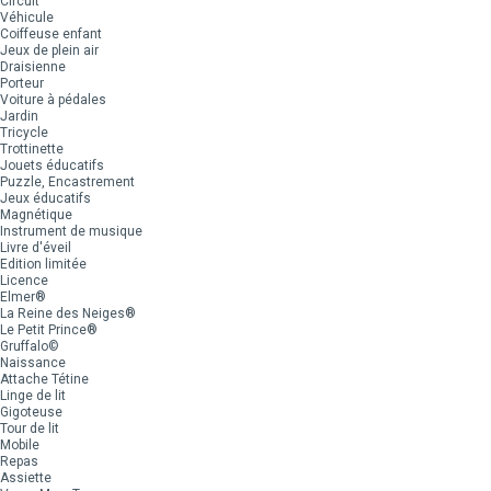
Circuit
Véhicule
Coiffeuse enfant
Jeux de plein air
Draisienne
Porteur
Voiture à pédales
Jardin
Tricycle
Trottinette
Jouets éducatifs
Puzzle, Encastrement
Jeux éducatifs
Magnétique
Instrument de musique
Livre d'éveil
Edition limitée
Licence
Elmer®
La Reine des Neiges®
Le Petit Prince®
Gruffalo©
Naissance
Attache Tétine
Linge de lit
Gigoteuse
Tour de lit
Mobile
Repas
Assiette