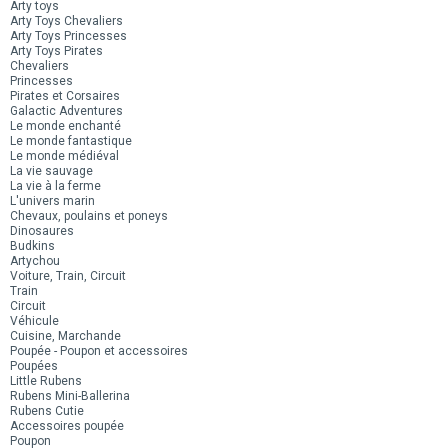
Arty toys
Arty Toys Chevaliers
Arty Toys Princesses
Arty Toys Pirates
Chevaliers
Princesses
Pirates et Corsaires
Galactic Adventures
Le monde enchanté
Le monde fantastique
Le monde médiéval
La vie sauvage
La vie à la ferme
L'univers marin
Chevaux, poulains et poneys
Dinosaures
Budkins
Artychou
Voiture, Train, Circuit
Train
Circuit
Véhicule
Cuisine, Marchande
Poupée - Poupon et accessoires
Poupées
Little Rubens
Rubens Mini-Ballerina
Rubens Cutie
Accessoires poupée
Poupon