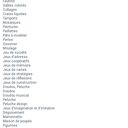
Feutres
Sables colorés
Collages
Craies liquides
Tampons
Mosaïques
Peintures
Paillettes
Pâte à modeler
Perles
Dessiner
Moulage
Jeu de société
Jeux d'adresse
Jeux coopératifs
Jeux de mémoire
Jeux de cartes
Jeux de stratégies
Jeux de réflexions
Jeux de construction
Doudou, Peluche
Doudou
Doudou musical
Peluche
Peluche design
Jeux d'imagination et d'imitation
Déguisement
Marionnette
Maison de poupée
Figurines