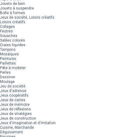
Jouets de bain
Jouets à suspendre
Boîte à formes
Jeux de société, Loisirs créatifs
Loisirs créatifs
Collages
Feutres
Gouaches
Sables colorés
Craies liquides
Tampons
Mosaïques
Peintures
Paillettes
Pâte à modeler
Perles
Dessiner
Moulage
Jeu de société
Jeux d'adresse
Jeux coopératifs
Jeux de cartes
Jeux de mémoire
Jeux de réflexions
Jeux de stratégies
Jeux de construction
Jeux d'imagination et d'imitation
Cuisine, Marchande
Déguisement
Figurines