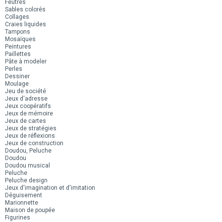
Feutres
Sables colorés
Collages
Craies liquides
Tampons
Mosaïques
Peintures
Paillettes
Pâte à modeler
Perles
Dessiner
Moulage
Jeu de société
Jeux d'adresse
Jeux coopératifs
Jeux de mémoire
Jeux de cartes
Jeux de stratégies
Jeux de réflexions
Jeux de construction
Doudou, Peluche
Doudou
Doudou musical
Peluche
Peluche design
Jeux d'imagination et d'imitation
Déguisement
Marionnette
Maison de poupée
Figurines