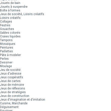
Jouets de bain
Jouets à suspendre
Boîte à formes
Jeux de société, Loisirs créatifs
Loisirs créatifs
Collages
Feutres
Gouaches
Sables colorés
Craies liquides
Tampons
Mosaïques
Peintures
Paillettes
Pâte à modeler
Perles
Dessiner
Moulage
Jeu de société
Jeux d'adresse
Jeux coopératifs
Jeux de cartes
Jeux de mémoire
Jeux de réflexions
Jeux de stratégies
Jeux de construction
Jeux d'imagination et d'imitation
Cuisine, Marchande
Déguisement
Figurines