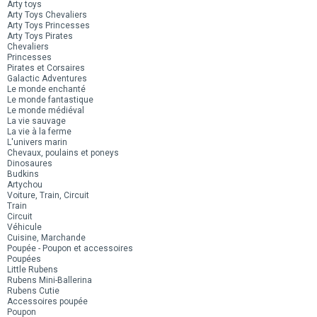
Arty toys
Arty Toys Chevaliers
Arty Toys Princesses
Arty Toys Pirates
Chevaliers
Princesses
Pirates et Corsaires
Galactic Adventures
Le monde enchanté
Le monde fantastique
Le monde médiéval
La vie sauvage
La vie à la ferme
L'univers marin
Chevaux, poulains et poneys
Dinosaures
Budkins
Artychou
Voiture, Train, Circuit
Train
Circuit
Véhicule
Cuisine, Marchande
Poupée - Poupon et accessoires
Poupées
Little Rubens
Rubens Mini-Ballerina
Rubens Cutie
Accessoires poupée
Poupon