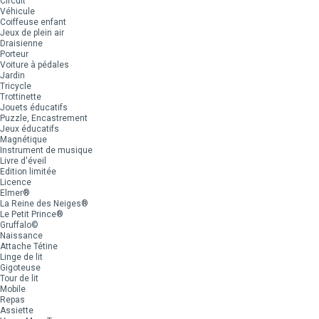
Circuit
Véhicule
Coiffeuse enfant
Jeux de plein air
Draisienne
Porteur
Voiture à pédales
Jardin
Tricycle
Trottinette
Jouets éducatifs
Puzzle, Encastrement
Jeux éducatifs
Magnétique
Instrument de musique
Livre d'éveil
Edition limitée
Licence
Elmer®
La Reine des Neiges®
Le Petit Prince®
Gruffalo©
Naissance
Attache Tétine
Linge de lit
Gigoteuse
Tour de lit
Mobile
Repas
Assiette