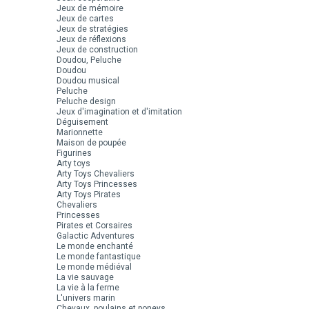
Jeux de mémoire
Jeux de cartes
Jeux de stratégies
Jeux de réflexions
Jeux de construction
Doudou, Peluche
Doudou
Doudou musical
Peluche
Peluche design
Jeux d'imagination et d'imitation
Déguisement
Marionnette
Maison de poupée
Figurines
Arty toys
Arty Toys Chevaliers
Arty Toys Princesses
Arty Toys Pirates
Chevaliers
Princesses
Pirates et Corsaires
Galactic Adventures
Le monde enchanté
Le monde fantastique
Le monde médiéval
La vie sauvage
La vie à la ferme
L'univers marin
Chevaux, poulains et poneys