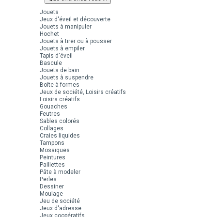
Jouets
Jeux d'éveil et découverte
Jouets à manipuler
Hochet
Jouets à tirer ou à pousser
Jouets à empiler
Tapis d'éveil
Bascule
Jouets de bain
Jouets à suspendre
Boîte à formes
Jeux de société, Loisirs créatifs
Loisirs créatifs
Gouaches
Feutres
Sables colorés
Collages
Craies liquides
Tampons
Mosaïques
Peintures
Paillettes
Pâte à modeler
Perles
Dessiner
Moulage
Jeu de société
Jeux d'adresse
Jeux coopératifs