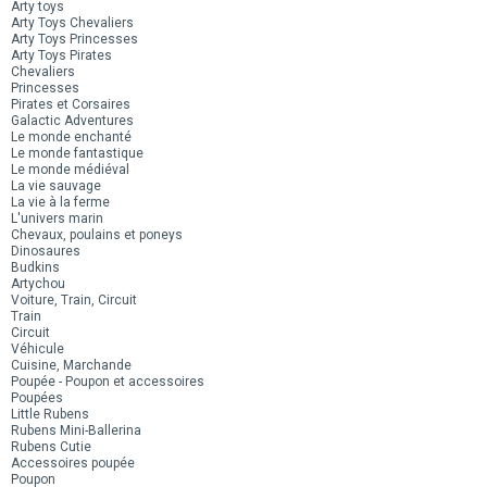
Arty toys
Arty Toys Chevaliers
Arty Toys Princesses
Arty Toys Pirates
Chevaliers
Princesses
Pirates et Corsaires
Galactic Adventures
Le monde enchanté
Le monde fantastique
Le monde médiéval
La vie sauvage
La vie à la ferme
L'univers marin
Chevaux, poulains et poneys
Dinosaures
Budkins
Artychou
Voiture, Train, Circuit
Train
Circuit
Véhicule
Cuisine, Marchande
Poupée - Poupon et accessoires
Poupées
Little Rubens
Rubens Mini-Ballerina
Rubens Cutie
Accessoires poupée
Poupon