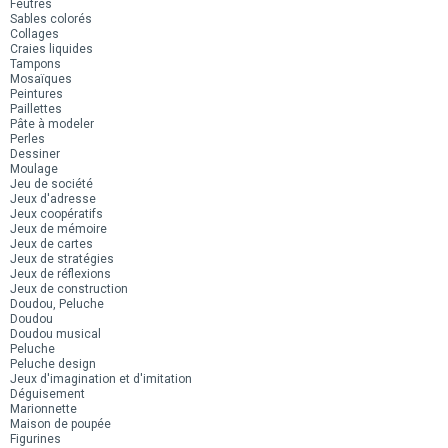
Feutres
Sables colorés
Collages
Craies liquides
Tampons
Mosaïques
Peintures
Paillettes
Pâte à modeler
Perles
Dessiner
Moulage
Jeu de société
Jeux d'adresse
Jeux coopératifs
Jeux de mémoire
Jeux de cartes
Jeux de stratégies
Jeux de réflexions
Jeux de construction
Doudou, Peluche
Doudou
Doudou musical
Peluche
Peluche design
Jeux d'imagination et d'imitation
Déguisement
Marionnette
Maison de poupée
Figurines