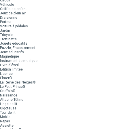
Circuit
Véhicule
Coiffeuse enfant
Jeux de plein air
Draisienne
Porteur
Voiture à pédales
Jardin
Tricycle
Trottinette
Jouets éducatifs
Puzzle, Encastrement
Jeux éducatifs
Magnétique
Instrument de musique
Livre d'éveil
Edition limitée
Licence
Elmer®
La Reine des Neiges®
Le Petit Prince®
Gruffalo©
Naissance
Attache Tétine
Linge de lit
Gigoteuse
Tour de lit
Mobile
Repas
Assiette