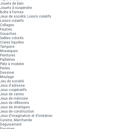
Jouets de bain
Jouets à suspendre
Boîte à formes
Jeux de société, Loisirs créatifs
Loisirs créatifs
Collages
Feutres
Gouaches
Sables colorés
Craies liquides
Tampons
Mosaïques
Peintures
Paillettes
Pâte à modeler
Perles
Dessiner
Moulage
Jeu de société
Jeux d'adresse
Jeux coopératifs
Jeux de cartes
Jeux de mémoire
Jeux de réflexions
Jeux de stratégies
Jeux de construction
Jeux d'imagination et d'imitation
Cuisine, Marchande
Déguisement
Figurines