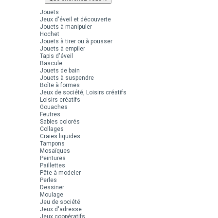
Jouets
Jeux d'éveil et découverte
Jouets à manipuler
Hochet
Jouets à tirer ou à pousser
Jouets à empiler
Tapis d'éveil
Bascule
Jouets de bain
Jouets à suspendre
Boîte à formes
Jeux de société, Loisirs créatifs
Loisirs créatifs
Gouaches
Feutres
Sables colorés
Collages
Craies liquides
Tampons
Mosaïques
Peintures
Paillettes
Pâte à modeler
Perles
Dessiner
Moulage
Jeu de société
Jeux d'adresse
Jeux coopératifs