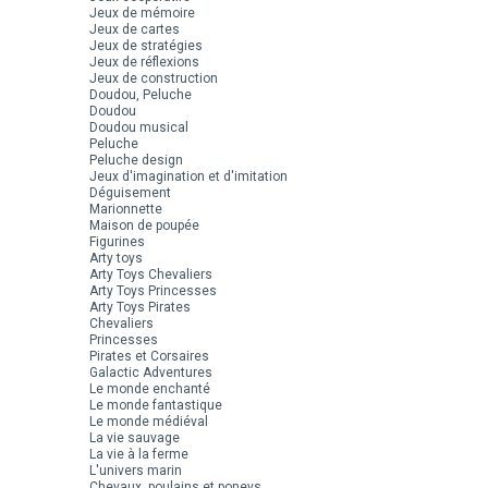
Jeux de mémoire
Jeux de cartes
Jeux de stratégies
Jeux de réflexions
Jeux de construction
Doudou, Peluche
Doudou
Doudou musical
Peluche
Peluche design
Jeux d'imagination et d'imitation
Déguisement
Marionnette
Maison de poupée
Figurines
Arty toys
Arty Toys Chevaliers
Arty Toys Princesses
Arty Toys Pirates
Chevaliers
Princesses
Pirates et Corsaires
Galactic Adventures
Le monde enchanté
Le monde fantastique
Le monde médiéval
La vie sauvage
La vie à la ferme
L'univers marin
Chevaux, poulains et poneys