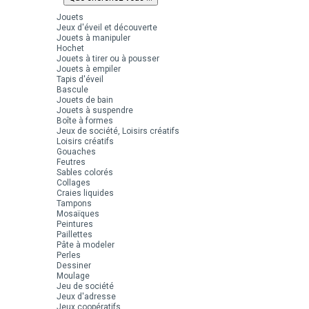
Jouets
Jeux d'éveil et découverte
Jouets à manipuler
Hochet
Jouets à tirer ou à pousser
Jouets à empiler
Tapis d'éveil
Bascule
Jouets de bain
Jouets à suspendre
Boîte à formes
Jeux de société, Loisirs créatifs
Loisirs créatifs
Gouaches
Feutres
Sables colorés
Collages
Craies liquides
Tampons
Mosaïques
Peintures
Paillettes
Pâte à modeler
Perles
Dessiner
Moulage
Jeu de société
Jeux d'adresse
Jeux coopératifs