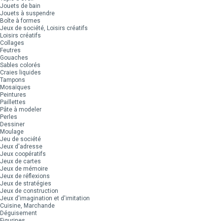
Jouets de bain
Jouets à suspendre
Boîte à formes
Jeux de société, Loisirs créatifs
Loisirs créatifs
Collages
Feutres
Gouaches
Sables colorés
Craies liquides
Tampons
Mosaïques
Peintures
Paillettes
Pâte à modeler
Perles
Dessiner
Moulage
Jeu de société
Jeux d'adresse
Jeux coopératifs
Jeux de cartes
Jeux de mémoire
Jeux de réflexions
Jeux de stratégies
Jeux de construction
Jeux d'imagination et d'imitation
Cuisine, Marchande
Déguisement
Figurines