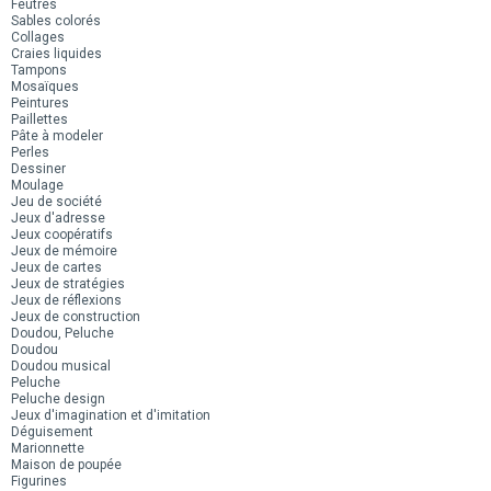
Feutres
Sables colorés
Collages
Craies liquides
Tampons
Mosaïques
Peintures
Paillettes
Pâte à modeler
Perles
Dessiner
Moulage
Jeu de société
Jeux d'adresse
Jeux coopératifs
Jeux de mémoire
Jeux de cartes
Jeux de stratégies
Jeux de réflexions
Jeux de construction
Doudou, Peluche
Doudou
Doudou musical
Peluche
Peluche design
Jeux d'imagination et d'imitation
Déguisement
Marionnette
Maison de poupée
Figurines