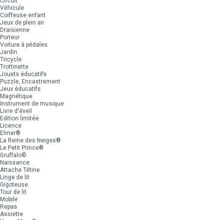
Circuit
Véhicule
Coiffeuse enfant
Jeux de plein air
Draisienne
Porteur
Voiture à pédales
Jardin
Tricycle
Trottinette
Jouets éducatifs
Puzzle, Encastrement
Jeux éducatifs
Magnétique
Instrument de musique
Livre d'éveil
Edition limitée
Licence
Elmer®
La Reine des Neiges®
Le Petit Prince®
Gruffalo©
Naissance
Attache Tétine
Linge de lit
Gigoteuse
Tour de lit
Mobile
Repas
Assiette