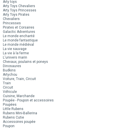
Arty toys
Arty Toys Chevaliers
Arty Toys Princesses
Arty Toys Pirates
Chevaliers
Princesses
Pirates et Corsaires
Galactic Adventures
Le monde enchanté
Le monde fantastique
Le monde médiéval
La vie sauvage
La vie à la ferme
L'univers marin
Chevaux, poulains et poneys
Dinosaures
Budkins
Artychou
Voiture, Train, Circuit
Train
Circuit
Véhicule
Cuisine, Marchande
Poupée - Poupon et accessoires
Poupées
Little Rubens
Rubens Mini-Ballerina
Rubens Cutie
Accessoires poupée
Poupon