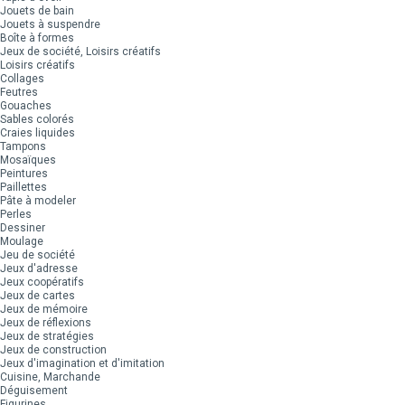
Jouets de bain
Jouets à suspendre
Boîte à formes
Jeux de société, Loisirs créatifs
Loisirs créatifs
Collages
Feutres
Gouaches
Sables colorés
Craies liquides
Tampons
Mosaïques
Peintures
Paillettes
Pâte à modeler
Perles
Dessiner
Moulage
Jeu de société
Jeux d'adresse
Jeux coopératifs
Jeux de cartes
Jeux de mémoire
Jeux de réflexions
Jeux de stratégies
Jeux de construction
Jeux d'imagination et d'imitation
Cuisine, Marchande
Déguisement
Figurines