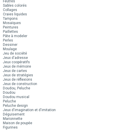
Feutres
Sables colorés
Collages
Craies liquides
Tampons
Mosaïques
Peintures
Paillettes
Pâte à modeler
Perles
Dessiner
Moulage
Jeu de société
Jeux d'adresse
Jeux coopératifs
Jeux de mémoire
Jeux de cartes
Jeux de stratégies
Jeux de réflexions
Jeux de construction
Doudou, Peluche
Doudou
Doudou musical
Peluche
Peluche design
Jeux d'imagination et d'imitation
Déguisement
Marionnette
Maison de poupée
Figurines