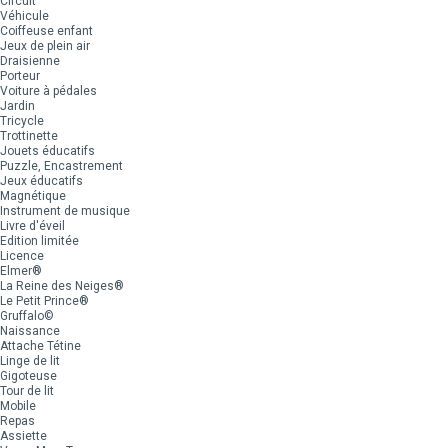
Circuit
Véhicule
Coiffeuse enfant
Jeux de plein air
Draisienne
Porteur
Voiture à pédales
Jardin
Tricycle
Trottinette
Jouets éducatifs
Puzzle, Encastrement
Jeux éducatifs
Magnétique
Instrument de musique
Livre d'éveil
Edition limitée
Licence
Elmer®
La Reine des Neiges®
Le Petit Prince®
Gruffalo©
Naissance
Attache Tétine
Linge de lit
Gigoteuse
Tour de lit
Mobile
Repas
Assiette