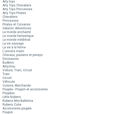
Arty toys
Arty Toys Chevaliers
Arty Toys Princesses
Arty Toys Pirates
Chevaliers
Princesses
Pirates et Corsaires
Galactic Adventures
Le monde enchanté
Le monde fantastique
Le monde médiéval
La vie sauvage
La vie à la ferme
L'univers marin
Chevaux, poulains et poneys
Dinosaures
Budkins
Artychou
Voiture, Train, Circuit
Train
Circuit
Véhicule
Cuisine, Marchande
Poupée - Poupon et accessoires
Poupées
Little Rubens
Rubens Mini-Ballerina
Rubens Cutie
Accessoires poupée
Poupon