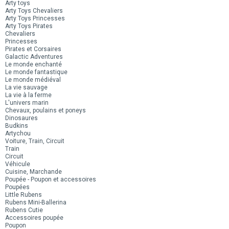
Arty toys
Arty Toys Chevaliers
Arty Toys Princesses
Arty Toys Pirates
Chevaliers
Princesses
Pirates et Corsaires
Galactic Adventures
Le monde enchanté
Le monde fantastique
Le monde médiéval
La vie sauvage
La vie à la ferme
L'univers marin
Chevaux, poulains et poneys
Dinosaures
Budkins
Artychou
Voiture, Train, Circuit
Train
Circuit
Véhicule
Cuisine, Marchande
Poupée - Poupon et accessoires
Poupées
Little Rubens
Rubens Mini-Ballerina
Rubens Cutie
Accessoires poupée
Poupon