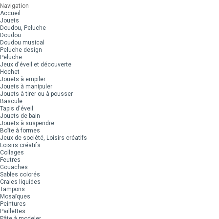
Navigation
Accueil
Jouets
Doudou, Peluche
Doudou
Doudou musical
Peluche design
Peluche
Jeux d'éveil et découverte
Hochet
Jouets à empiler
Jouets à manipuler
Jouets à tirer ou à pousser
Bascule
Tapis d'éveil
Jouets de bain
Jouets à suspendre
Boîte à formes
Jeux de société, Loisirs créatifs
Loisirs créatifs
Collages
Feutres
Gouaches
Sables colorés
Craies liquides
Tampons
Mosaïques
Peintures
Paillettes
Pâte à modeler