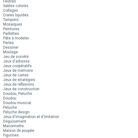
Feutres
Sables colorés
Collages
Craies liquides
Tampons
Mosaïques
Peintures
Paillettes
Pâte à modeler
Perles
Dessiner
Moulage
Jeu de société
Jeux d'adresse
Jeux coopératifs
Jeux de mémoire
Jeux de cartes
Jeux de stratégies
Jeux de réflexions
Jeux de construction
Doudou, Peluche
Doudou
Doudou musical
Peluche
Peluche design
Jeux d'imagination et d'imitation
Déguisement
Marionnette
Maison de poupée
Figurines