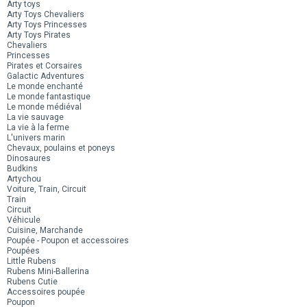
Arty toys
Arty Toys Chevaliers
Arty Toys Princesses
Arty Toys Pirates
Chevaliers
Princesses
Pirates et Corsaires
Galactic Adventures
Le monde enchanté
Le monde fantastique
Le monde médiéval
La vie sauvage
La vie à la ferme
L'univers marin
Chevaux, poulains et poneys
Dinosaures
Budkins
Artychou
Voiture, Train, Circuit
Train
Circuit
Véhicule
Cuisine, Marchande
Poupée - Poupon et accessoires
Poupées
Little Rubens
Rubens Mini-Ballerina
Rubens Cutie
Accessoires poupée
Poupon