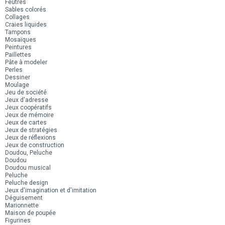
Feutres
Sables colorés
Collages
Craies liquides
Tampons
Mosaïques
Peintures
Paillettes
Pâte à modeler
Perles
Dessiner
Moulage
Jeu de société
Jeux d'adresse
Jeux coopératifs
Jeux de mémoire
Jeux de cartes
Jeux de stratégies
Jeux de réflexions
Jeux de construction
Doudou, Peluche
Doudou
Doudou musical
Peluche
Peluche design
Jeux d'imagination et d'imitation
Déguisement
Marionnette
Maison de poupée
Figurines