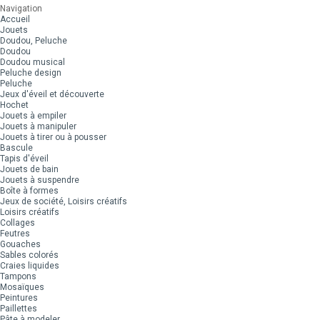
Navigation
Accueil
Jouets
Doudou, Peluche
Doudou
Doudou musical
Peluche design
Peluche
Jeux d'éveil et découverte
Hochet
Jouets à empiler
Jouets à manipuler
Jouets à tirer ou à pousser
Bascule
Tapis d'éveil
Jouets de bain
Jouets à suspendre
Boîte à formes
Jeux de société, Loisirs créatifs
Loisirs créatifs
Collages
Feutres
Gouaches
Sables colorés
Craies liquides
Tampons
Mosaïques
Peintures
Paillettes
Pâte à modeler