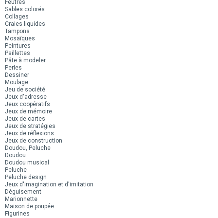
Feutres
Sables colorés
Collages
Craies liquides
Tampons
Mosaïques
Peintures
Paillettes
Pâte à modeler
Perles
Dessiner
Moulage
Jeu de société
Jeux d'adresse
Jeux coopératifs
Jeux de mémoire
Jeux de cartes
Jeux de stratégies
Jeux de réflexions
Jeux de construction
Doudou, Peluche
Doudou
Doudou musical
Peluche
Peluche design
Jeux d'imagination et d'imitation
Déguisement
Marionnette
Maison de poupée
Figurines