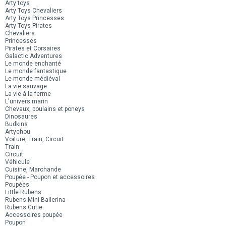
Arty toys
Arty Toys Chevaliers
Arty Toys Princesses
Arty Toys Pirates
Chevaliers
Princesses
Pirates et Corsaires
Galactic Adventures
Le monde enchanté
Le monde fantastique
Le monde médiéval
La vie sauvage
La vie à la ferme
L'univers marin
Chevaux, poulains et poneys
Dinosaures
Budkins
Artychou
Voiture, Train, Circuit
Train
Circuit
Véhicule
Cuisine, Marchande
Poupée - Poupon et accessoires
Poupées
Little Rubens
Rubens Mini-Ballerina
Rubens Cutie
Accessoires poupée
Poupon