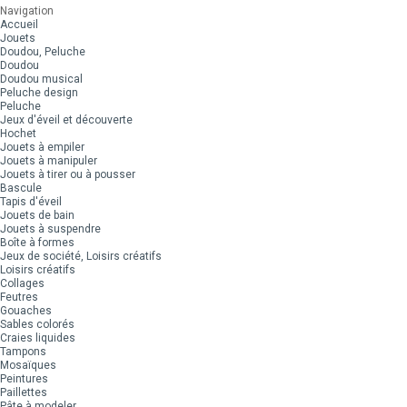
Navigation
Accueil
Jouets
Doudou, Peluche
Doudou
Doudou musical
Peluche design
Peluche
Jeux d'éveil et découverte
Hochet
Jouets à empiler
Jouets à manipuler
Jouets à tirer ou à pousser
Bascule
Tapis d'éveil
Jouets de bain
Jouets à suspendre
Boîte à formes
Jeux de société, Loisirs créatifs
Loisirs créatifs
Collages
Feutres
Gouaches
Sables colorés
Craies liquides
Tampons
Mosaïques
Peintures
Paillettes
Pâte à modeler